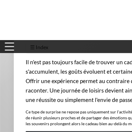
les moments plus tranquilles.
Il faut donc éviter de choisir uniquement selon ses propres
même signification pour un jeune enfant, un adolescent, u
meilleur cadeau n'est pas nécessairement le plus spectacula
À lire absolument
Par
Péné
rend
Chers