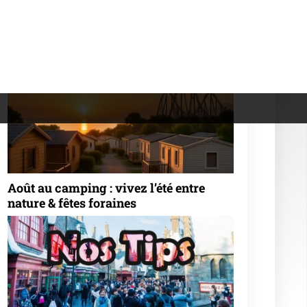
Attractions pour toute la famille
Cinéma 4D
Parc aquatique
Personnages célèbres
Point Culture
Sensations fortes
Spectacles
Parcs d'attraction Internationaux
Parcs d'attractions en France &
frontaliers
Road-Trip Spécial Parcs d'Attraction
Activités au Canada
Activités au Japon
Activités aux USA
Activités à Dubaï (EAU)
Univers Disney