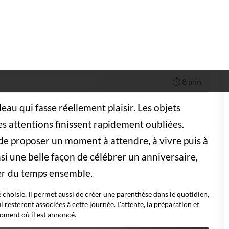
 préférences. Une journée dans un parc de loisirs n'aura pas la
n couple ou des grands-parents accompagnant leur famille. Le
ire, mais celui dans lequel chacun pourra trouver sa place.
c Asterix
trez maintenant l'univers d'Asterix & Obelix en vous
ant dans le Parc d'Attraction des Gaulois ! --- Billets Moins
 --- Avis, Tarifs et Infos !