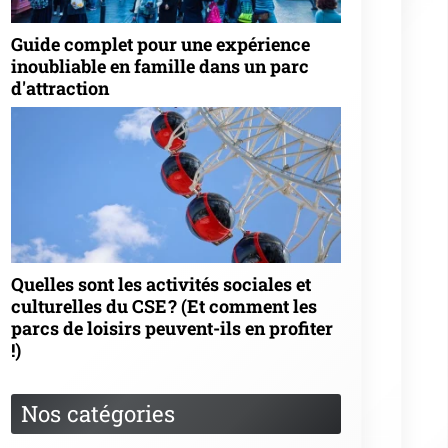
Rechercher un parc
Go!
Articles les plus votés
★
★
★
★
★
Burj khalifa (10 votes)
★
★
★
★
★
Parc du petit prince (9 votes)
★
★
★
★
★
Top 5 des meilleurs parcs
d'attractions de belgique (8 votes)
★
★
★
★
★
Pokepark pokemon (8 votes)
★
★
★
★
★
Dino-zoo (8 votes)
Articles les mieux notés