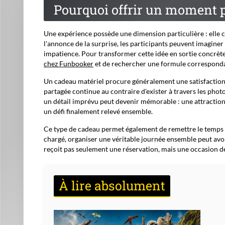
Avant de réserver, quelques questions simples permettent d'
fortes ? Souhaitent-ils passer une journée complète sur place
suffisamment d'activités adaptées ? Cette courte réflexion
surprise en contrainte.
S'informer sans gâcher l'effe
Préparer une sortie suppose de recueillir quelques informa
projet. Un échange discret avec un proche peut suffire pour
contraintes des personnes concernées.
Parcattraction.org qui se veut être le guide de référence, 
destinations de loisirs, comme via cette page :
guide des pa
différents établissements et de mieux comprendre les expé
L'objectif n'est pas de comparer chaque attraction dans les
correspond bien au groupe. Une famille avec de jeunes en
amateur de grands huit. Quelques vérifications en amont 
Faut-il choisir immédiateme