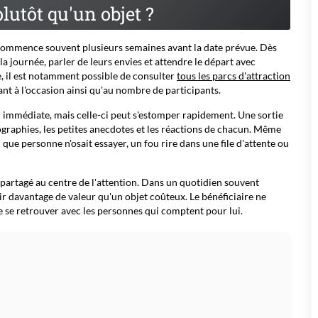
éviter les erreurs. Les participants aiment-ils les sensations
 ? Le trajet est-il raisonnable ? Les plus jeunes auront-ils
 aide à choisir une expérience agréable sans transformer la
t de surprise
tions, mais il n'est pas nécessaire de révéler immédiatement le
 connaître les disponibilités, les préférences ou les éventuelles
propose justement des fiches et des guides consacrés aux
rcs d'attractions en France et à proximité
qui permet de découvrir
riences proposées avant d'organiser la journée.
 moindres détails, mais de s'assurer que la destination retenue
fants ne recherchera pas la même ambiance qu'un groupe d'amis
évitent donc beaucoup de déceptions.
nt une date ?