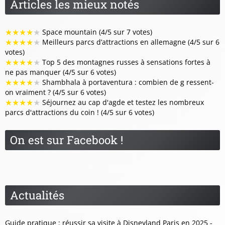
Articles les mieux notés
★
★
★
★
★
Space mountain (4/5 sur 7 votes)
★
★
★
★
★
Meilleurs parcs d’attractions en allemagne (4/5 sur 6
votes)
★
★
★
★
★
Top 5 des montagnes russes à sensations fortes à
ne pas manquer (4/5 sur 6 votes)
★
★
★
★
★
Shambhala à portaventura : combien de g ressent-
on vraiment ? (4/5 sur 6 votes)
★
★
★
★
★
Séjournez au cap d'agde et testez les nombreux
parcs d'attractions du coin ! (4/5 sur 6 votes)
On est sur Facebook !
Actualités
Guide pratique : réussir sa visite à Disneyland Paris en 2025 -