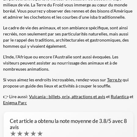
milieux de vie. La Terre du Froid vous immerge au cœur du monde
boréal. Vous pourrez y observer des rennes et des bisons d'Amérique
et admirer les clochetons et les courbes d'une isba traditionnelle.
Le cadre de vie des animaux, et son ambiance spécifique, sont ainsi
recréés, non seulement par ses particularités naturelles, mais aussi
par le rappel des traditions, architecturales et gastronomiques, des
hommes qui y vivaient également.
L'Inde, l'Afrique ou encore l'Australie sont aussi évoquées. Les
visiteurs peuvent assister au nourrissage des animaux et à de
nombreuses animations.
Si vous aimez les endroits incroyables, rendez-vous sur
Terre.tv
qui
propose un guide des lieux et activités à couper le souffle.
👉 Lire aussi:
Vulcania : billets, prix, attractions et avis
et
Rulantica
et
Enigma Parc
Cet article a obtenu la note moyenne de
3.8
/5 avec
8
avis
★
★
★
★
★