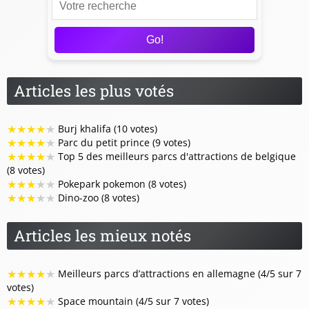
Go!
Articles les plus votés
★
★
★
★
★
Burj khalifa (10 votes)
★
★
★
★
★
Parc du petit prince (9 votes)
★
★
★
★
★
Top 5 des meilleurs parcs d'attractions de belgique
(8 votes)
★
★
★
★
★
Pokepark pokemon (8 votes)
★
★
★
★
★
Dino-zoo (8 votes)
Articles les mieux notés
★
★
★
★
★
Meilleurs parcs d’attractions en allemagne (4/5 sur 7
votes)
★
★
★
★
★
Space mountain (4/5 sur 7 votes)