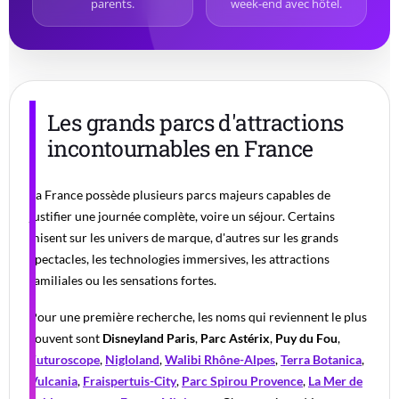
parents.
week-end avec hôtel.
Les grands parcs d'attractions
incontournables en France
La France possède plusieurs parcs majeurs capables de
justifier une journée complète, voire un séjour. Certains
misent sur les univers de marque, d'autres sur les grands
spectacles, les technologies immersives, les attractions
familiales ou les sensations fortes.
Pour une première recherche, les noms qui reviennent le plus
souvent sont
Disneyland Paris
,
Parc Astérix
,
Puy du Fou
,
Futuroscope
,
Nigloland
,
Walibi Rhône-Alpes
,
Terra Botanica
,
Vulcania
,
Fraispertuis-City
,
Parc Spirou Provence
,
La Mer de