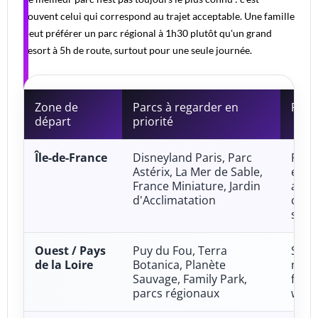
souvent celui qui correspond au trajet acceptable. Une famille
peut préférer un parc régional à 1h30 plutôt qu'un grand
resort à 5h de route, surtout pour une seule journée.
Zone de
Parcs à regarder en
Profi
départ
priorité
Île-de-France
Disneyland Paris, Parc
Famil
Astérix, La Mer de Sable,
enfa
France Miniature, Jardin
ados
d'Acclimatation
cour
séjo
Ouest / Pays
Puy du Fou, Terra
Spec
de la Loire
Botanica, Planète
natu
Sauvage, Family Park,
famil
parcs régionaux
week