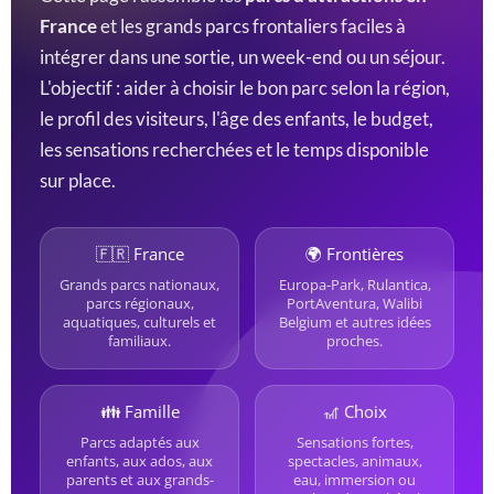
France
et les grands parcs frontaliers faciles à
intégrer dans une sortie, un week-end ou un séjour.
L'objectif : aider à choisir le bon parc selon la région,
le profil des visiteurs, l'âge des enfants, le budget,
les sensations recherchées et le temps disponible
sur place.
🇫🇷 France
🌍 Frontières
Grands parcs nationaux,
Europa-Park, Rulantica,
parcs régionaux,
PortAventura, Walibi
aquatiques, culturels et
Belgium et autres idées
familiaux.
proches.
👪 Famille
🎢 Choix
Parcs adaptés aux
Sensations fortes,
enfants, aux ados, aux
spectacles, animaux,
parents et aux grands-
eau, immersion ou