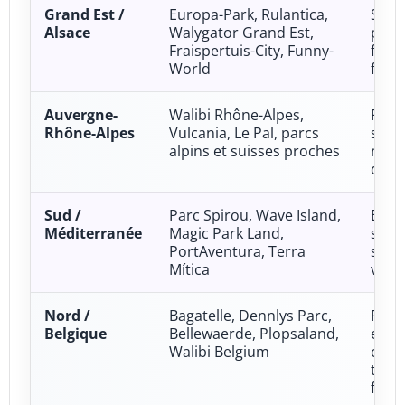
Grand Est /
Europa-Park, Rulantica,
Sens
Alsace
Walygator Grand Est,
parc
Fraispertuis-City, Funny-
front
World
famil
Auvergne-
Walibi Rhône-Alpes,
Famil
Rhône-Alpes
Vulcania, Le Pal, parcs
sens
alpins et suisses proches
natu
déco
Sud /
Parc Spirou, Wave Island,
Été, 
Méditerranée
Magic Park Land,
sens
PortAventura, Terra
séjo
Mítica
vaca
Nord /
Bagatelle, Dennlys Parc,
Famil
Belgique
Bellewaerde, Plopsaland,
enfa
Walibi Belgium
cour
traje
front