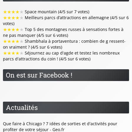
★
★
★
★
★
Space mountain (4/5 sur 7 votes)
★
★
★
★
★
Meilleurs parcs d’attractions en allemagne (4/5 sur 6
votes)
★
★
★
★
★
Top 5 des montagnes russes à sensations fortes à
ne pas manquer (4/5 sur 6 votes)
★
★
★
★
★
Shambhala à portaventura : combien de g ressent-
on vraiment ? (4/5 sur 6 votes)
★
★
★
★
★
Séjournez au cap d'agde et testez les nombreux
parcs d'attractions du coin ! (4/5 sur 6 votes)
On est sur Facebook !
Actualités
Que faire à Chicago ? 7 idées de sorties et d'activités pour
profiter de votre séjour - Geo.fr