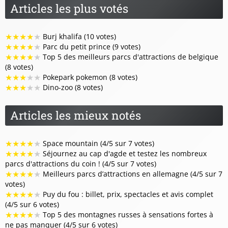
Articles les plus votés
★
★
★
★
★
Burj khalifa (10 votes)
★
★
★
★
★
Parc du petit prince (9 votes)
★
★
★
★
★
Top 5 des meilleurs parcs d'attractions de belgique
(8 votes)
★
★
★
★
★
Pokepark pokemon (8 votes)
★
★
★
★
★
Dino-zoo (8 votes)
Articles les mieux notés
★
★
★
★
★
Space mountain (4/5 sur 7 votes)
★
★
★
★
★
Séjournez au cap d'agde et testez les nombreux
parcs d'attractions du coin ! (4/5 sur 7 votes)
★
★
★
★
★
Meilleurs parcs d’attractions en allemagne (4/5 sur 7
votes)
★
★
★
★
★
Puy du fou : billet, prix, spectacles et avis complet
(4/5 sur 6 votes)
★
★
★
★
★
Top 5 des montagnes russes à sensations fortes à
ne pas manquer (4/5 sur 6 votes)