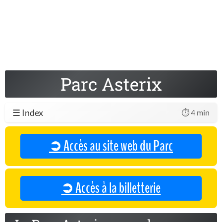
Parc Asterix
☰ Index
⏱️ 4 min
➲ Accès au site web du Parc
➲ Accès à la billetterie