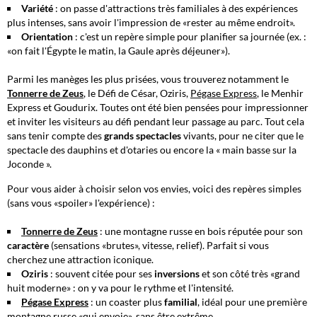
Variété
: on passe d'attractions très familiales à des expériences
plus intenses, sans avoir l'impression de «rester au même endroit».
Orientation
: c'est un repère simple pour planifier sa journée (ex. :
«on fait l'Égypte le matin, la Gaule après déjeuner»).
Parmi les manèges les plus prisées, vous trouverez notamment le
Tonnerre de Zeus
, le Défi de César, Oziris,
Pégase Express
, le Menhir
Express et Goudurix. Toutes ont été bien pensées pour impressionner
et inviter les visiteurs au défi pendant leur passage au parc. Tout cela
sans tenir compte des
grands spectacles
vivants, pour ne citer que le
spectacle des dauphins et d'otaries ou encore la «
main basse sur la
Joconde
».
Pour vous aider à choisir selon vos envies, voici des repères simples
(sans vous «spoiler» l'expérience) :
Tonnerre de Zeus
: une montagne russe en bois réputée pour son
caractère
(sensations «brutes», vitesse, relief). Parfait si vous
cherchez une attraction iconique.
Oziris
: souvent citée pour ses
inversions
et son côté très «grand
huit moderne» : on y va pour le rythme et l'intensité.
Pégase Express
: un coaster plus
familial
, idéal pour une première
montagne russe «qui envoie», sans être extrême.