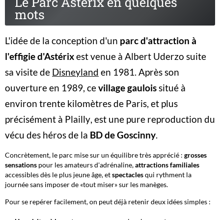
Le Parc Asterix en quelques
mots
L'idée de la conception d'un
parc d'attraction à
l'effigie d'Astérix
est venue à Albert Uderzo suite
sa visite de
Disneyland
en 1981. Après son
ouverture en 1989, ce
village gaulois
situé à
environ trente kilomètres de Paris,
et plus
précisément à Plailly
, est une pure reproduction du
vécu des héros de la
BD de Goscinny
.
Concrètement, le parc mise sur un équilibre très apprécié :
grosses
sensations
pour les amateurs d'adrénaline,
attractions familiales
accessibles dès le plus jeune âge, et
spectacles
qui rythment la
journée sans imposer de «tout miser» sur les manèges.
Pour se repérer facilement, on peut déjà retenir deux idées simples :