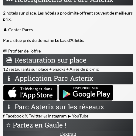
2 hôtels sur place. Les hôtels à proximité offrent souvent de meilleurs
prix.
🌲 Center Parcs
Parc situé près du domaine
Le Lac d'Ailette
.
💸 Profiter de l'offre
🍔
Restauration sur place
12 restaurants sur place + Snacks + Aires de pic-nic
📱
Application Parc Asterix
📱
Parc Asterix sur les réseaux
f
Facebook
𝕏
Twitter
◎
Instagram
▶
YouTube
⭐
Partez en Gaule !
L'extrait