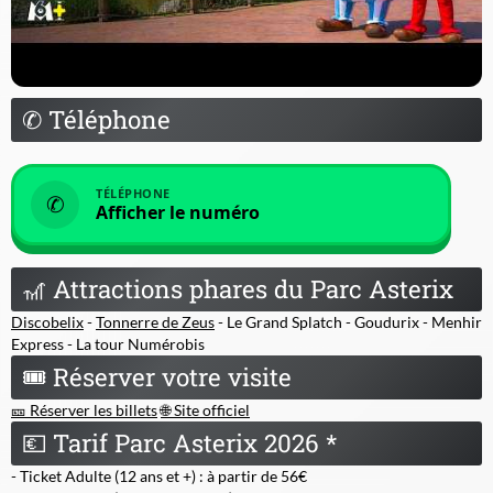
✆
Téléphone
TÉLÉPHONE
✆
Afficher le numéro
🎢
Attractions phares du Parc Asterix
Discobelix
-
Tonnerre de Zeus
- Le Grand Splatch - Goudurix - Menhir
Express - La tour Numérobis
🎟
Réserver votre visite
🎫 Réserver les billets
🌐 Site officiel
💶
Tarif Parc Asterix 2026 *
- Ticket Adulte (12 ans et +) : à partir de 56€