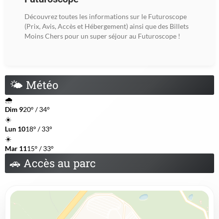
Découvrez toutes les informations sur le Futuroscope
(Prix, Avis, Accès et Hébergement) ainsi que des Billets
Moins Chers pour un super séjour au Futuroscope !
🌤
Météo
🌧️
Dim 9
20° / 34°
☀️
Lun 10
18° / 33°
☀️
Mar 11
15° / 33°
🚗
Accès au parc