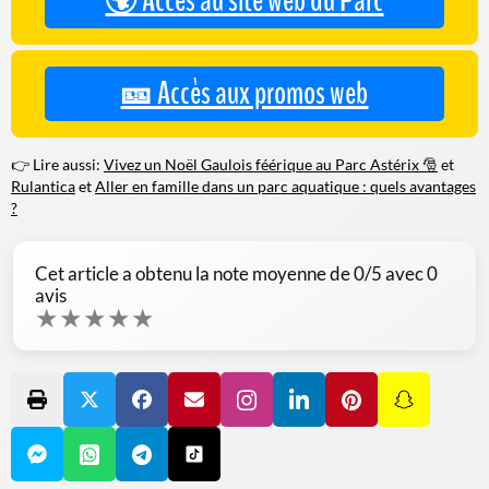
🌍 Accès au site web du Parc
🎫 Accès aux promos web
👉 Lire aussi:
Vivez un Noël Gaulois féérique au Parc Astérix 🎅
et
Rulantica
et
Aller en famille dans un parc aquatique : quels avantages
?
Cet article a obtenu la note moyenne de
0
/5 avec
0
avis
★
★
★
★
★