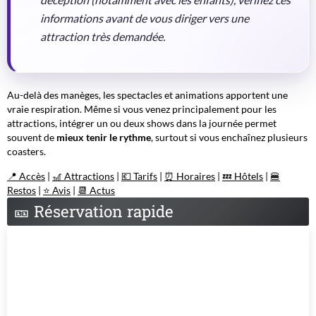
déception (notamment avec les enfants), vérifiez ces
informations avant de vous diriger vers une
attraction très demandée.
Au-delà des manèges, les spectacles et animations apportent une
vraie respiration. Même si vous venez principalement pour les
attractions, intégrer un ou deux shows dans la journée permet
souvent de
mieux tenir le rythme
, surtout si vous enchaînez plusieurs
coasters.
📍 Accès
|
🎢 Attractions
|
💶 Tarifs
|
⏰ Horaires
|
💤 Hôtels
|
🍔
Restos
|
⭐ Avis
|
📆 Actus
🎫
Réservation rapide