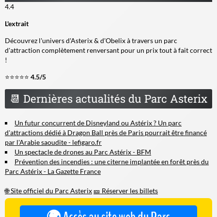
4.4
L'extrait
Découvrez l'univers d'Asterix & d'Obelix à travers un parc
d'attraction complètement renversant pour un prix tout à fait correct
!
⭐⭐⭐⭐⭐
4.5/5
📆
Dernières actualités du Parc Asterix
Un futur concurrent de Disneyland ou Astérix ? Un parc
d'attractions dédié à Dragon Ball près de Paris pourrait être financé
par l'Arabie saoudite - lefigaro.fr
Un spectacle de drones au Parc Astérix - BFM
Prévention des incendies : une citerne implantée en forêt près du
Parc Astérix - La Gazette France
🌐 Site officiel du Parc Asterix
🎫 Réserver les billets