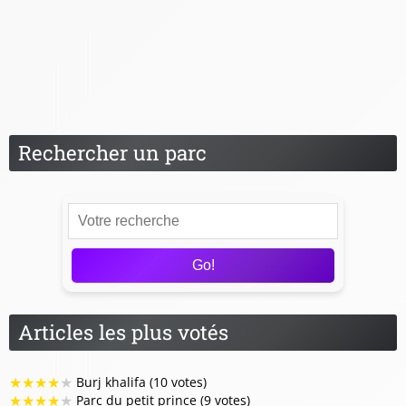
Activités au Japon
Activités aux USA
Activités à Dubaï (EAU)
Univers Disney
Rechercher un parc
Go!
Articles les plus votés
★
★
★
★
★
Burj khalifa (10 votes)
★
★
★
★
★
Parc du petit prince (9 votes)