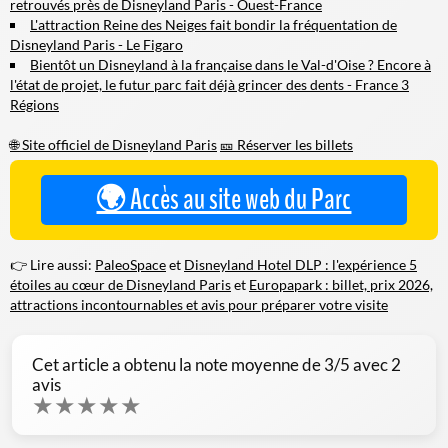
retrouvés près de Disneyland Paris - Ouest-France
L'attraction Reine des Neiges fait bondir la fréquentation de
Disneyland Paris - Le Figaro
Bientôt un Disneyland à la française dans le Val-d'Oise ? Encore à
l'état de projet, le futur parc fait déjà grincer des dents - France 3
Régions
🌐 Site officiel de Disneyland Paris
🎫 Réserver les billets
🌍 Accès au site web du Parc
👉 Lire aussi:
PaleoSpace
et
Disneyland Hotel DLP : l'expérience 5
étoiles au cœur de Disneyland Paris
et
Europapark : billet, prix 2026,
attractions incontournables et avis pour préparer votre visite
Cet article a obtenu la note moyenne de
3
/5 avec
2
avis
★
★
★
★
★