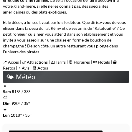
effet une cuisine raffinée
. Ce sera l'occasion de faire découvrir à
votre grand-mère, si elle ne les connaît pas, des spécialités
américaines ou des plats exotiques.
Et le décor, à lui seul, vaut parfois le détour. Que diriez-vous de vous
glisser dans la peau du rat Rémy et de ses amis de "Ratatouille" ? Ce
petit rongeur cuisinier vous attend dans son établissement et vous
invite à vous asseoir sur une chaise en forme de bouchon de
champagne ! De son côté, un autre restaurant vous plonge dans
l'univers des pirates.
📍 Accès
|
🎢 Attractions
|
💶 Tarifs
|
⏰ Horaires
|
💤 Hôtels
|
🍔
Restos
|
⭐ Avis
|
📆 Actus
🌤
Météo
☀️
Sam 8
15° / 33°
⛅
Dim 9
20° / 35°
☀️
Lun 10
18° / 35°