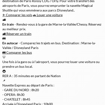
destination de Paris Roissy CDG / Orly. Pour votre transfert des
aéroports de Paris, vous pourrez emprunter la navette Magical
Shuttle qui vous emmènera aux parcs Disneyland..
✈ Comparer les vols
🚗 Louer une voiture
🚅
En train
- Rendez-vous à la gare de Marne-la-Vallée/Chessy. Réservez
au meilleur prix.
🚅 Réserver un train
🚌
En autocar
- Comparez les trajets en bus. Destination : Marne-la-
Vallée / Disneyland Paris
🚌 Comparer les bus
💡
Une fois à la gare ou à l'aéroport, vous pourrez louer une voiture ou
prendre un bus local.
🚇
RER A : 35 minutes en partant de Nation
📌
Navette Express au départ de Paris :
- GARE DU NORD : 8h20
- OPERA: 8h30
- CHATELET : 8h45
Arrivée à Disneyland Paris : 10h00