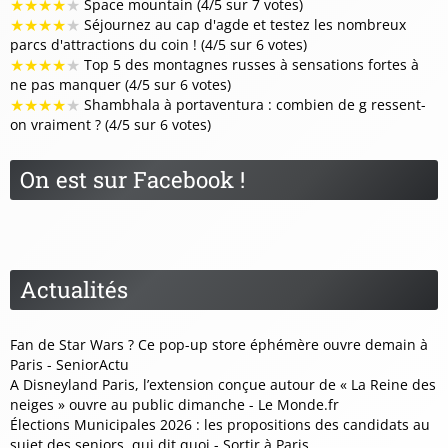
★
★
★
★
★
Space mountain (4/5 sur 7 votes)
★
★
★
★
★
Séjournez au cap d'agde et testez les nombreux
parcs d'attractions du coin ! (4/5 sur 6 votes)
★
★
★
★
★
Top 5 des montagnes russes à sensations fortes à
ne pas manquer (4/5 sur 6 votes)
★
★
★
★
★
Shambhala à portaventura : combien de g ressent-
on vraiment ? (4/5 sur 6 votes)
On est sur Facebook !
Actualités
Fan de Star Wars ? Ce pop-up store éphémère ouvre demain à
Paris - SeniorActu
A Disneyland Paris, l’extension conçue autour de « La Reine des
neiges » ouvre au public dimanche - Le Monde.fr
Élections Municipales 2026 : les propositions des candidats au
sujet des seniors, qui dit quoi - Sortir à Paris