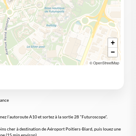
+
−
© OpenStreetMap
rance
enez l'autoroute A10 et sortez à la sortie 28 "Futuroscope".
ins cher à destination de Aéroport Poitiers-Biard, puis louez une
pe (15 min environ)..