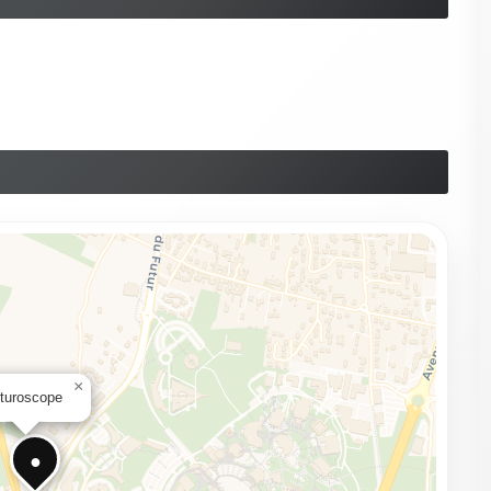
×
turoscope
●