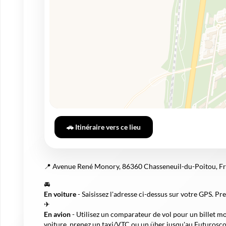
🚗 Itinéraire vers ce lieu
📍 Avenue René Monory, 86360 Chasseneuil-du-Poitou, F
🚘
En voiture
- Saisissez l'adresse ci-dessus sur votre GPS. Pr
✈
En avion
- Utilisez un comparateur de vol pour un billet mo
voiture, prenez un taxi/VTC ou un über jusqu'au Futurosco