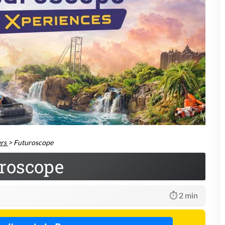
ers
>
Futuroscope
roscope
⏱️ 2 min