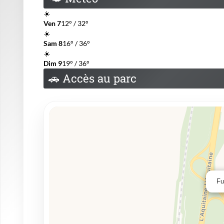
☀️
Ven 7
12° / 32°
☀️
Sam 8
16° / 36°
☀️
Dim 9
19° / 36°
🚗
Accès au parc
Fu