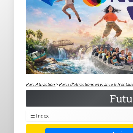
Parc Attraction
>
Parcs d'attractions en France & frontali
Futu
☰ Index