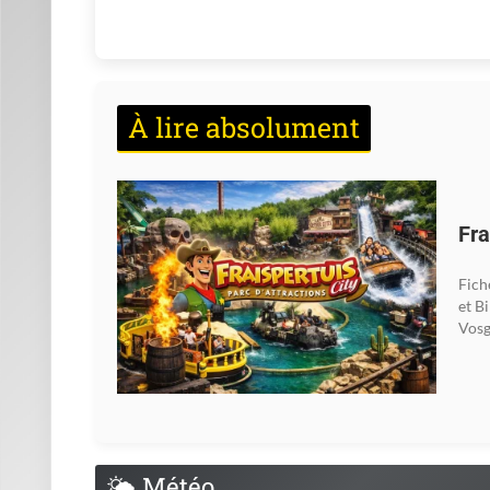
À lire absolument
Fra
Fich
et B
Vosg
🌤
Météo