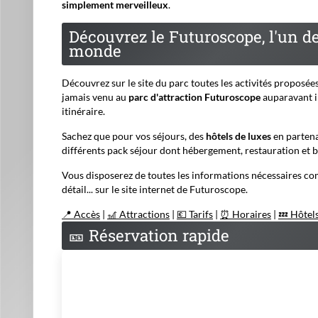
simplement merveilleux
.
Découvrez le Futuroscope, l'un d
monde
Découvrez sur le site du parc toutes les activités proposées
jamais venu au
parc d'attraction Futuroscope
auparavant il
itinéraire.
Sachez que pour vos séjours, des
hôtels de luxes
en partenar
différents pack séjour dont hébergement, restauration et bi
Vous disposerez de toutes les informations nécessaires comm
détail... sur le site internet de Futuroscope.
📍 Accès
|
🎢 Attractions
|
💶 Tarifs
|
⏰ Horaires
|
💤 Hôtel
🎫
Réservation rapide