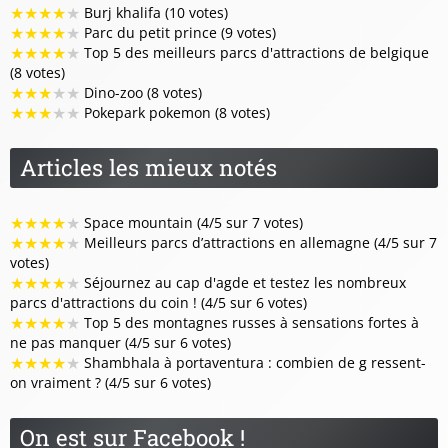
★
★
★
★
★
Burj khalifa (10 votes)
★
★
★
★
★
Parc du petit prince (9 votes)
★
★
★
★
★
Top 5 des meilleurs parcs d'attractions de belgique
(8 votes)
★
★
★
★
★
Dino-zoo (8 votes)
★
★
★
★
★
Pokepark pokemon (8 votes)
Articles les mieux notés
★
★
★
★
★
Space mountain (4/5 sur 7 votes)
★
★
★
★
★
Meilleurs parcs d’attractions en allemagne (4/5 sur 7
votes)
★
★
★
★
★
Séjournez au cap d'agde et testez les nombreux
parcs d'attractions du coin ! (4/5 sur 6 votes)
★
★
★
★
★
Top 5 des montagnes russes à sensations fortes à
ne pas manquer (4/5 sur 6 votes)
★
★
★
★
★
Shambhala à portaventura : combien de g ressent-
on vraiment ? (4/5 sur 6 votes)
On est sur Facebook !