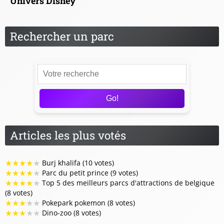
Univers Disney
Rechercher un parc
Go!
Articles les plus votés
★
★
★
★
★
Burj khalifa (10 votes)
★
★
★
★
★
Parc du petit prince (9 votes)
★
★
★
★
★
Top 5 des meilleurs parcs d'attractions de belgique
(8 votes)
★
★
★
★
★
Pokepark pokemon (8 votes)
★
★
★
★
★
Dino-zoo (8 votes)