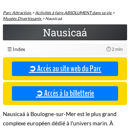
Parc Attraction
>
Activités à faire ABSOLUMENT dans sa vie
>
Musées Divertissants
>
Nausicaá
Nausicaá
☰ Index
⏱️ 2 min
➲ Accès au site web du Parc
➲ Accès à la billetterie
Nausicaá à Boulogne-sur-Mer est le plus grand
complexe européen dédié à l'univers marin. À