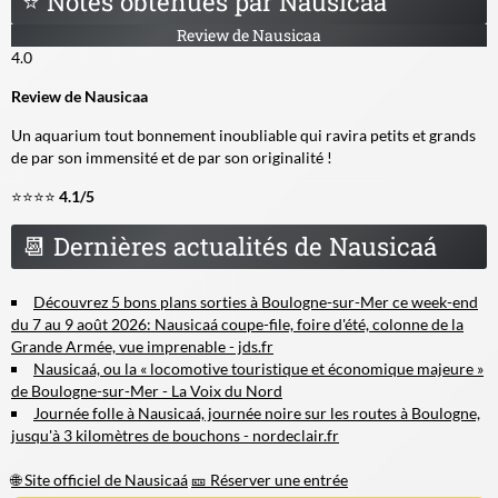
⭐
Notes obtenues par Nausicaa
Review de Nausicaa
4.0
Review de Nausicaa
Un aquarium tout bonnement inoubliable qui ravira petits et grands
de par son immensité et de par son originalité !
⭐⭐⭐⭐
4.1/5
📆
Dernières actualités de Nausicaá
Découvrez 5 bons plans sorties à Boulogne-sur-Mer ce week-end
du 7 au 9 août 2026: Nausicaá coupe-file, foire d'été, colonne de la
Grande Armée, vue imprenable - jds.fr
Nausicaá, ou la « locomotive touristique et économique majeure »
de Boulogne-sur-Mer - La Voix du Nord
Journée folle à Nausicaá, journée noire sur les routes à Boulogne,
jusqu'à 3 kilomètres de bouchons - nordeclair.fr
🌐 Site officiel de Nausicaá
🎫 Réserver une entrée