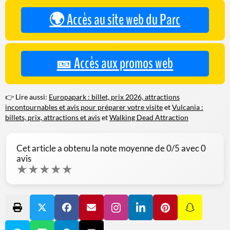
🌍 Accès au site web du Parc
🎫 Accès aux promos web
👉 Lire aussi:
Europapark : billet, prix 2026, attractions
incontournables et avis pour préparer votre visite
et
Vulcania :
billets, prix, attractions et avis
et
Walking Dead Attraction
Cet article a obtenu la note moyenne de
0
/5 avec
0
avis
★
★
★
★
★