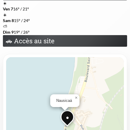
☀️
Ven 7
16° / 21°
☀️
Sam 8
15° / 24°
⛅
Dim 9
19° / 26°
🚗
Accès au site
×
Nausicaá
●