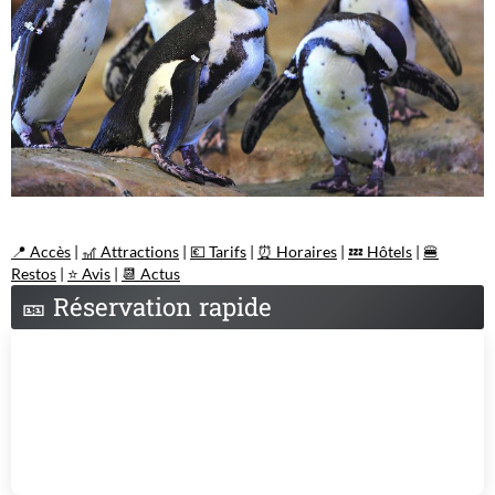
📍 Accès
|
🎢 Attractions
|
💶 Tarifs
|
⏰ Horaires
|
💤 Hôtels
|
🍔
Restos
|
⭐ Avis
|
📆 Actus
🎫
Réservation rapide