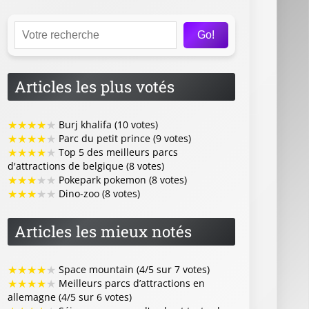
Go!
Articles les plus votés
★
★
★
★
★
Burj khalifa (10 votes)
★
★
★
★
★
Parc du petit prince (9 votes)
★
★
★
★
★
Top 5 des meilleurs parcs
d'attractions de belgique (8 votes)
★
★
★
★
★
Pokepark pokemon (8 votes)
★
★
★
★
★
Dino-zoo (8 votes)
Articles les mieux notés
★
★
★
★
★
Space mountain (4/5 sur 7 votes)
★
★
★
★
★
Meilleurs parcs d’attractions en
allemagne (4/5 sur 6 votes)