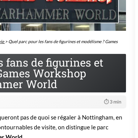
ie
>
Quel parc pour les fans de figurines et modélisme ? Games
s fans de figurines et
 Games Workshop
mer World
⏱️ 3 min
eront pas de quoi se régaler à Nottingham, en
ontournables de visite, on distingue le parc
r World
.