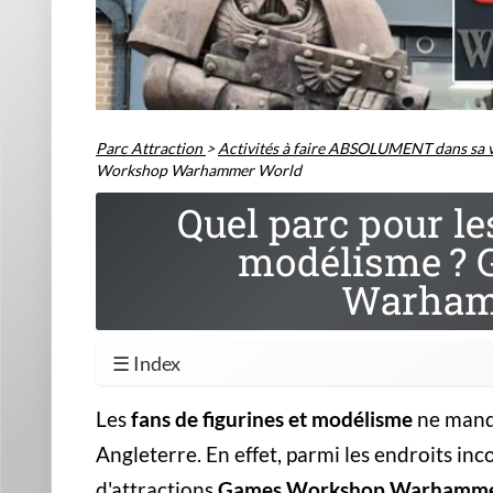
Parc Attraction
>
Activités à faire ABSOLUMENT dans sa v
Workshop Warhammer World
Quel parc pour le
modélisme ?
Warham
☰ Index
Les
fans de figurines et modélisme
ne manqu
Angleterre. En effet, parmi les endroits inc
d'attractions
Games Workshop Warhamme