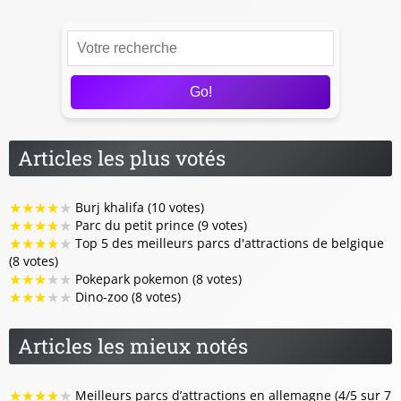
Go!
Articles les plus votés
★
★
★
★
★
Burj khalifa (10 votes)
★
★
★
★
★
Parc du petit prince (9 votes)
★
★
★
★
★
Top 5 des meilleurs parcs d'attractions de belgique
(8 votes)
★
★
★
★
★
Pokepark pokemon (8 votes)
★
★
★
★
★
Dino-zoo (8 votes)
Articles les mieux notés
★
★
★
★
★
Meilleurs parcs d’attractions en allemagne (4/5 sur 7