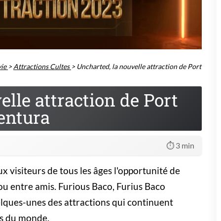
ie
>
Attractions Cultes
>
Uncharted, la nouvelle attraction de Port
lle attraction de Port
entura
⏱️ 3 min
 visiteurs de tous les âges l'opportunité de
ou entre amis.
Furious Baco
,
Furius Baco
lques-unes des attractions qui continuent
ins du monde.