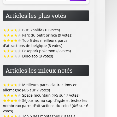
Articles les plus votés
★
★
★
★
★
Burj khalifa (10 votes)
★
★
★
★
★
Parc du petit prince (9 votes)
★
★
★
★
★
Top 5 des meilleurs parcs
d'attractions de belgique (8 votes)
★
★
★
★
★
Pokepark pokemon (8 votes)
★
★
★
★
★
Dino-zoo (8 votes)
Articles les mieux notés
★
★
★
★
★
Meilleurs parcs d’attractions en
allemagne (4/5 sur 7 votes)
★
★
★
★
★
Space mountain (4/5 sur 7 votes)
★
★
★
★
★
Séjournez au cap d'agde et testez les
nombreux parcs d'attractions du coin ! (4/5 sur 6
votes)
★
★
★
★
★
Top 5 des montagnes russes à