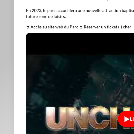
En 2023, le parc accueillera une nouvelle attraction bapti
future zone de loisirs.
➲ Accès au site web du Parc
➲ Réserver un ticket (-) cher
L