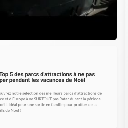
Top 5 des parcs d'attractions à ne pas
per pendant les vacances de Noël
uvrez notre sélection des meilleurs parcs d'attractions de
ce et d'Europe à ne SURTOUT pas Rater durant la période
oël ! Idéal pour une sortie en famille pour profiter de la
E de Noël !