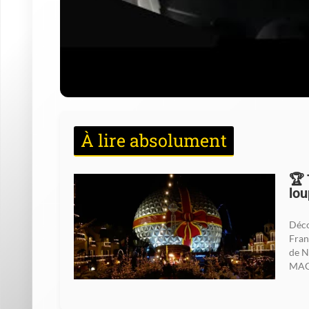
À lire absolument
🏆 
lou
Déco
Fran
de N
MAGI