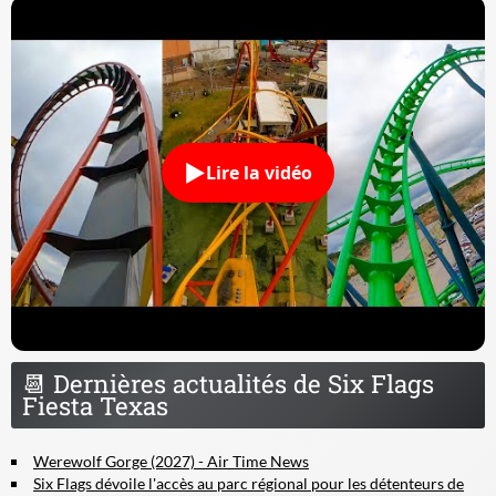
Lire la vidéo
📆
Dernières actualités de Six Flags
Fiesta Texas
Werewolf Gorge (2027) - Air Time News
Six Flags dévoile l'accès au parc régional pour les détenteurs de