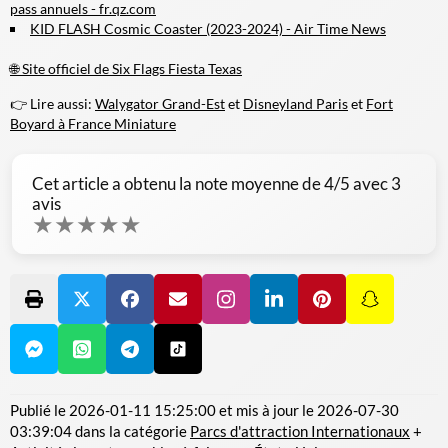
pass annuels - fr.qz.com
KID FLASH Cosmic Coaster (2023-2024) - Air Time News
🌐 Site officiel de Six Flags Fiesta Texas
👉 Lire aussi:
Walygator Grand-Est
et
Disneyland Paris
et
Fort
Boyard à France Miniature
Cet article a obtenu la note moyenne de
4
/5 avec
3
avis
★
★
★
★
★
Publié le
2026-01-11 15:25:00
et mis à jour le
2026-07-30
03:39:04
dans la catégorie
Parcs d'attraction Internationaux
+