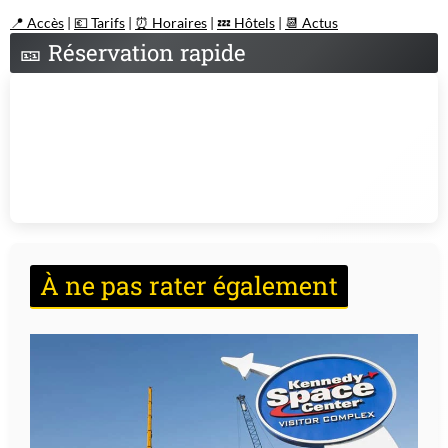
📍 Accès
|
💶 Tarifs
|
⏰ Horaires
|
💤 Hôtels
|
📆 Actus
🎫
Réservation rapide
À ne pas rater également