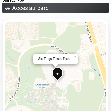
Dim 9
25° / 39°
🚗
Accès au parc
×
Six Flags Fiesta Texas
●