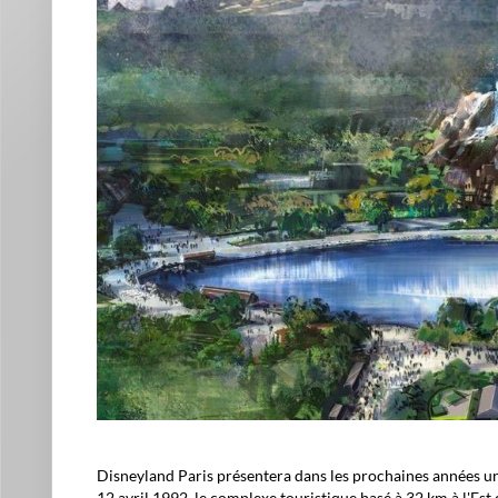
Disneyland Paris présentera dans les prochaines années un 
12 avril 1992, le complexe touristique basé à 32 km à l'Est 