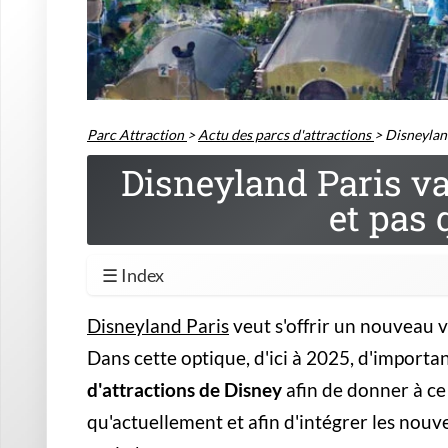
Parc Attraction
>
Actu des parcs d'attractions
>
Disneyland
Disneyland Paris va 
et pas 
☰ Index
Disneyland Paris
veut s'offrir un nouveau v
Dans cette optique, d'ici à 2025, d'import
d'attractions de Disney
afin de donner à ce
qu'actuellement et afin d'intégrer les nouv