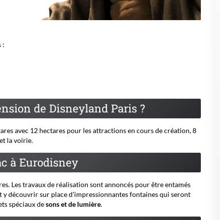
 :
tension de Disneyland Paris ?
tares avec 12 hectares pour les attractions en cours de création, 8
t la voirie.
ac à Eurodisney
ctares. Les travaux de réalisation sont annoncés pour être entamés
ont y découvrir sur place d'impressionnantes fontaines qui seront
ets spéciaux de
sons et de lumière
.