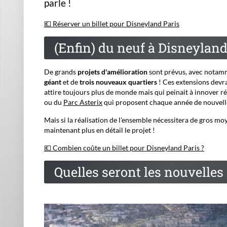
parle !
💶 Réserver un billet pour Disneyland Paris
(Enfin) du neuf à Disneyland 
De grands
projets d'amélioration
sont prévus, avec notam
géant
et de
trois nouveaux quartiers
! Ces extensions devra
attire toujours plus de monde mais qui peinait à innover 
ou du
Parc Asterix
qui proposent chaque année de nouvel
Mais si la réalisation de l'ensemble nécessitera de gros mo
maintenant plus en détail le projet !
💶 Combien coûte un billet pour Disneyland Paris ?
Quelles seront les nouvelles