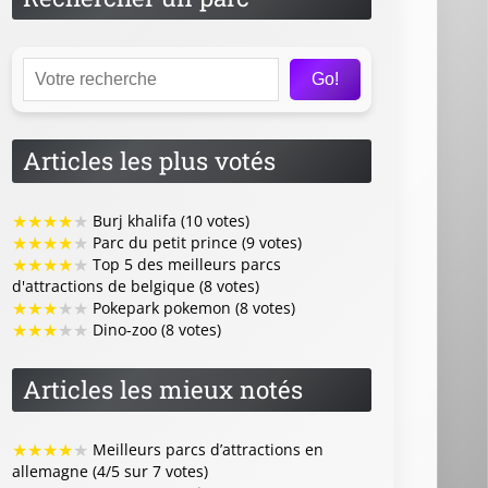
Go!
Articles les plus votés
★
★
★
★
★
Burj khalifa (10 votes)
★
★
★
★
★
Parc du petit prince (9 votes)
★
★
★
★
★
Top 5 des meilleurs parcs
d'attractions de belgique (8 votes)
★
★
★
★
★
Pokepark pokemon (8 votes)
★
★
★
★
★
Dino-zoo (8 votes)
Articles les mieux notés
★
★
★
★
★
Meilleurs parcs d’attractions en
allemagne (4/5 sur 7 votes)