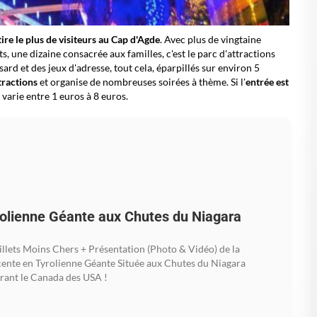
tire le plus de visiteurs au Cap d'Agde
. Avec plus de vingtaine
s, une dizaine consacrée aux familles, c'est le parc d'attractions
rd et des jeux d'adresse, tout cela, éparpillés sur environ 5
tractions
et organise de nombreuses soirées à thème. Si l'
entrée est
f varie entre 1 euros à 8 euros.
olienne Géante aux Chutes du Niagara
illets Moins Chers + Présentation (Photo & Vidéo) de la
ente en Tyrolienne Géante Située aux Chutes du Niagara
rant le Canada des USA !