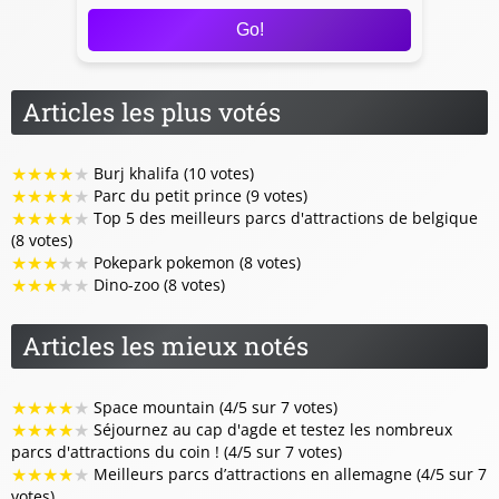
Go!
Articles les plus votés
★
★
★
★
★
Burj khalifa (10 votes)
★
★
★
★
★
Parc du petit prince (9 votes)
★
★
★
★
★
Top 5 des meilleurs parcs d'attractions de belgique
(8 votes)
★
★
★
★
★
Pokepark pokemon (8 votes)
★
★
★
★
★
Dino-zoo (8 votes)
Articles les mieux notés
★
★
★
★
★
Space mountain (4/5 sur 7 votes)
★
★
★
★
★
Séjournez au cap d'agde et testez les nombreux
parcs d'attractions du coin ! (4/5 sur 7 votes)
★
★
★
★
★
Meilleurs parcs d’attractions en allemagne (4/5 sur 7
votes)