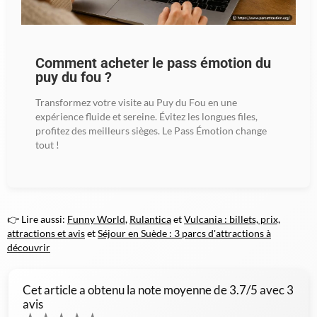
Comment acheter le pass émotion du
puy du fou ?
Transformez votre visite au Puy du Fou en une
expérience fluide et sereine. Évitez les longues files,
profitez des meilleurs sièges. Le Pass Émotion change
tout !
👉 Lire aussi:
Funny World
,
Rulantica
et
Vulcania : billets, prix,
attractions et avis
et
Séjour en Suède : 3 parcs d'attractions à
découvrir
Cet article a obtenu la note moyenne de
3.7
/5 avec
3
avis