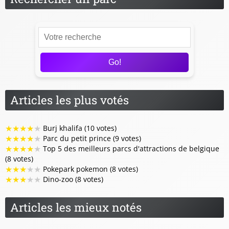
Go!
Articles les plus votés
★
★
★
★
★
Burj khalifa (10 votes)
★
★
★
★
★
Parc du petit prince (9 votes)
★
★
★
★
★
Top 5 des meilleurs parcs d'attractions de belgique
(8 votes)
★
★
★
★
★
Pokepark pokemon (8 votes)
★
★
★
★
★
Dino-zoo (8 votes)
Articles les mieux notés