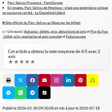
Parc Spirou Provence - Familiscope
En images. Parc Spirou de Monteux : vivez une expérience unique
en nocturne cet été - Le Dauphiné Libéré
🌐 Site officiel du Parc Spirou
🎫 Réserver les billets
👉 Lire aussi:
Vulcania : billets, prix, attractions et avis
et
Puy du Fou
: billet, prix, spectacles et avis complet
et
Futuroscope
Cet article a obtenu la note moyenne de
4
/5 avec
2
avis
★
★
★
★
★
Publié le
2026-01-30 09:30:00
et mis à jour le
2026-07-18