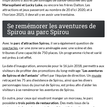
inspirations d'autres personnages de bande-dessinée tels que
Marsupilami et Lucky Luke
, ou encore les frères Dalton. Les
attractions et jeux passeront au nombre de 20 d'ici 2020, et à
l'horizon 2025, il devrait y en avoir une trentaine.
Se remémorer les aventures de
Spirou au parc Spirou
Avec le
parc d'attraction Spirou
, il sera également question de
spectacles
, car une zone sera aménagée avec une scène et des
tribunes d'une capacité de 750 places. Un programme riche et varié
est prévu à cet effet.
La date d'inauguration, annoncée pour le 16 juin 2018, permettra aux
visiteurs de profiter des promotions du long-métrage "
Les aventures
de Spirou et de Fantasio
" offert par l'équipe de direction. Un
musée
retraçant les 75 ans d'existence de Spirou, ainsi que les divers
personnages issus du journal de Spirou, est prévu afin d'aider les
visiteurs à se remémorer les aventures de Spirou.
En outre, pour ceux qui voudront manger un morceau, le parc
possèdera
trois points de restauration
. Des mets issus de la