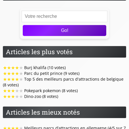
Go!
Articles les plus votés
★
★
★
★
★
Burj khalifa (10 votes)
★
★
★
★
★
Parc du petit prince (9 votes)
★
★
★
★
★
Top 5 des meilleurs parcs d'attractions de belgique
(8 votes)
★
★
★
★
★
Pokepark pokemon (8 votes)
★
★
★
★
★
Dino-zoo (8 votes)
Articles les mieux notés
★
★
★
★
★
Meilleurs parcs d’attractions en allemagne (4/5 sur 7