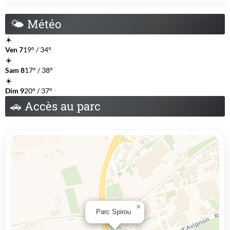
🌤
Météo
☀️
Ven 7
19° / 34°
☀️
Sam 8
17° / 38°
☀️
Dim 9
20° / 37°
🚗
Accès au parc
×
Parc Spirou