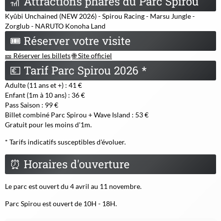
🎢
Attractions phares du Parc Spirou
Kyûbi Unchained (NEW 2026) - Spirou Racing - Marsu Jungle -
Zorglub - NARUTO Konoha Land
🎟
Réserver votre visite
🎫 Réserver les billets
🌐 Site officiel
💶
Tarif Parc Spirou 2026 *
Adulte (11 ans et +) : 41 €
Enfant (1m à 10 ans) : 36 €
Pass Saison : 99 €
Billet combiné Parc Spirou + Wave Island : 53 €
Gratuit pour les moins d'1m.
* Tarifs indicatifs susceptibles d'évoluer.
⏰
Horaires d'ouverture
Le parc est ouvert du 4 avril au 11 novembre.
Parc Spirou est ouvert de 10H - 18H.