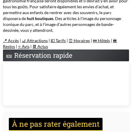
gastronomie française seront disponibles et il devrait y en avoir pour
tous les goûts. Pour satisfaire également les envies d'achat, et
permettre aux enfants de rentrer avec des souvenirs, le parc
disposera de
huit boutiques
. Des articles à l'image du personnage
iconique du parc, et à l'image d'autres personnages de bande-
dessinée, vous y attendront.
📍 Accès
|
🎢 Attractions
|
💶 Tarifs
|
⏰ Horaires
|
💤 Hôtels
|
🍔
Restos
|
⭐ Avis
|
📆 Actus
🎫
Réservation rapide
À ne pas rater également