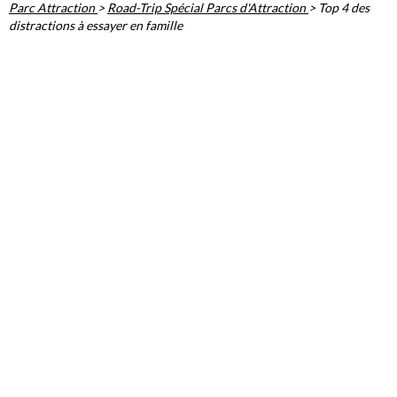
Parc Attraction
>
Road-Trip Spécial Parcs d'Attraction
>
Top 4 des
distractions à essayer en famille