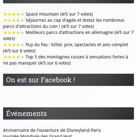
★
★
★
★
★
Space mountain (4/5 sur 7 votes)
★
★
★
★
★
Séjournez au cap d'agde et testez les nombreux
parcs d'attractions du coin ! (4/5 sur 7 votes)
★
★
★
★
★
Meilleurs parcs d’attractions en allemagne (4/5 sur 7
votes)
★
★
★
★
★
Puy du fou : billet, prix, spectacles et avis complet
(4/5 sur 6 votes)
★
★
★
★
★
Top 5 des montagnes russes à sensations fortes à
ne pas manquer (4/5 sur 6 votes)
On est sur Facebook !
Événements
Anniversaire de l'ouverture de Disneyland Paris
Journée Mondiale des Grand Huit